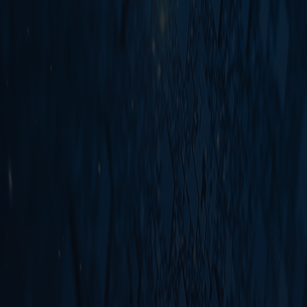
购物指南
配送方式
支
购物流程
上门自提
货
交易条款
发货与签收规范
在
用户协议
第三方配送服务说明
支
首页
隐私保护
©
20