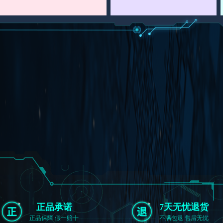
猜你喜欢
你值得更好的
自动喷水浇水洒水360菜园
旋转喷灌园林喷淋浇花屋顶
喷头神器
¥4.98
¥6.80