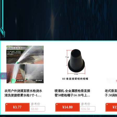
农用户外浇灌直喷水枪浇水
喷灌机-全金属喷枪垂直摆
老式垂直
清洗便捷喷雾水枪1寸~1.2
臂50喷枪嘴子14-30号上下
子.50
寸~1.5寸可用
摆臂喷枪喷嘴子
价单独
参考价
参考价
¥3.77
¥14.80
¥1
¥8.80
¥16.50