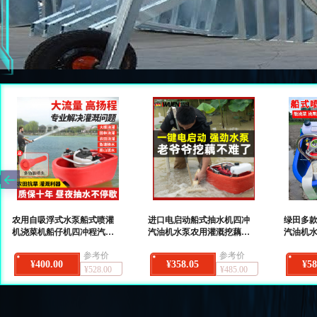
农用自吸浮式水泵船式喷灌
进口电启动船式抽水机四冲
绿田多
机浇菜机船仔机四冲程汽油
汽油机水泵农用灌溉挖藕机
汽油机
抽水机
冲藕浇菜高压
船仔机
参考价
参考价
¥400.00
¥358.05
¥58
¥528.00
¥485.00