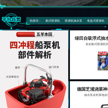
热搜词：
船式喷灌机
喷灌机抽水泵
卷盘式喷灌机
绿田自吸浮式抽
多款船式喷灌机
德国芝浦浇菜神
抽水泵农村菜地农