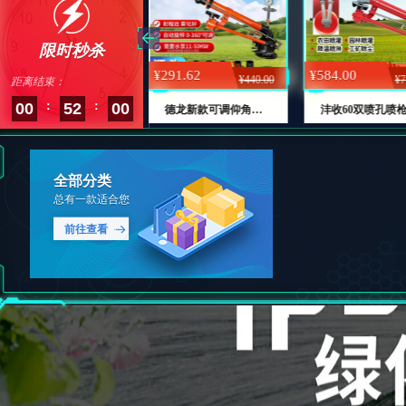
限时秒杀
¥396.00
¥291.62
¥584.00
¥555.00
¥440.00
¥7
距离结束：
:
:
00
51
55
农用灌溉55型涡轮喷枪金属摇臂浇地神器农用园林喷灌设备雾化喷头
德龙新款可调仰角涡轮喷枪浇地喷头农业灌溉园林喷灌自动旋转喷枪
全部分类
总有一款适合您
前往查看