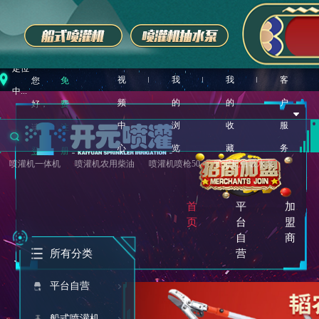
定位
视
我
我
客
您
免
中...
频
的
的
户
好，
费
中
浏
收
服
请先
注
心
览
藏
务
登录
册
喷灌机一体机
喷灌机农用柴油
喷灌机喷枪50
喷灌机自吸水泵
首
平
加
页
台
盟
自
商
所有分类
营
平台自营
船式喷灌机