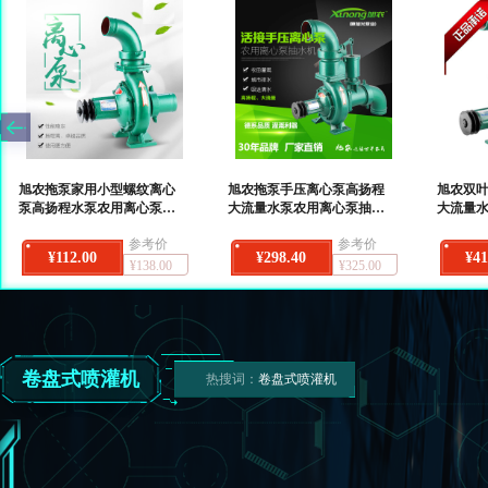
旭农拖泵家用小型螺纹离心
旭农拖泵手压离心泵高扬程
旭农双
泵高扬程水泵农用离心泵抽
大流量水泵农用离心泵抽水
大流量
水机农田灌溉
机农田灌溉
果园农
参考价
参考价
¥112.00
¥298.40
¥41
¥138.00
¥325.00
卷盘式喷灌机
热搜词：
卷盘式喷灌机