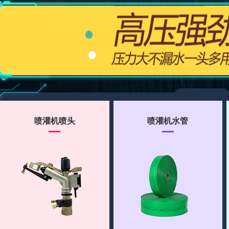
喷灌机喷头
喷灌机水管