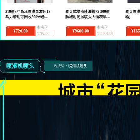
210型3寸高压喷灌泵农用18
卷盘式柴油喷灌机75-300型
卷盘喷灌机
马力带动可回收300米卷盘
防堵耐高温喷头大面积旱地
输)
式喷灌机正品
快速灌溉设备
参考价
参考价
¥720.00
¥9600.00
¥165
¥792.00
¥11001.00
喷灌机喷头
热搜词：
喷灌机喷头